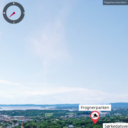
Rapportera ett problem
Frognerparken
Sørkedalsveie